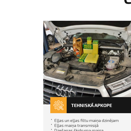
TEHNISKĀ APKOPE
Eļļas un eļļas filtu maiņa dzinējam
Eļļas maiņa transmisijā
Dzešanas šķidruma maiņa