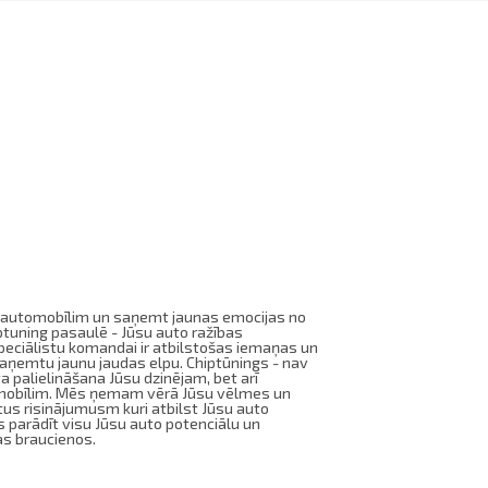
su automobīlim un saņemt jaunas emocijas no
tuning pasaulē - Jūsu auto ražības
eciālistu komandai ir atbilstošas iemaņas un
saņemtu jaunu jaudas elpu. Chiptūnings - nav
 palielināšana Jūsu dzinējam, bet arī
omobīlim. Mēs ņemam vērā Jūsu vēlmes un
tus risinājumusm kuri atbilst Jūsu auto
 parādīt visu Jūsu auto potenciālu un
as braucienos.