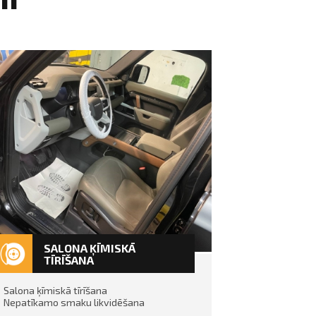
SALONA ĶĪMISKĀ
TĪRĪŠANA
Salona ķīmiskā tīrīšana
Nepatīkamo smaku likvidēšana