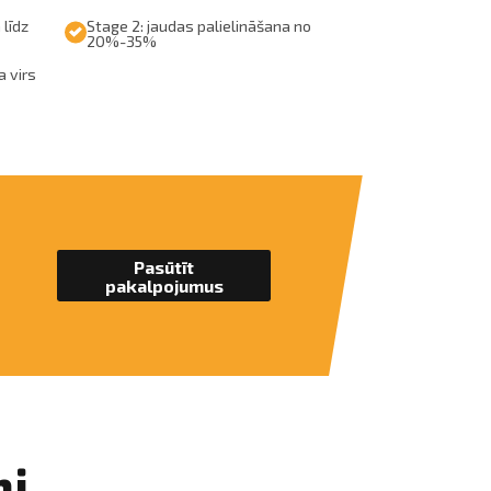
 līdz
Stage 2: jaudas palielināšana no
20%-35%
a virs
Pasūtīt
pakalpojumus
mi