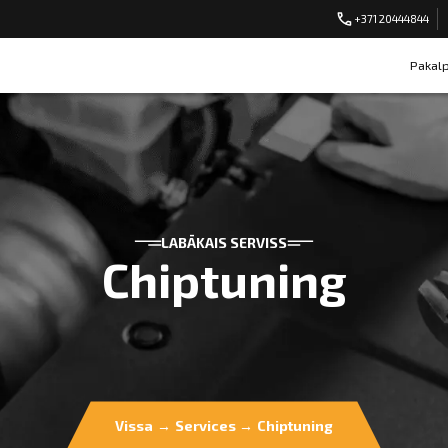
+371 20444844
Pakal
LABĀKAIS SERVISS
Chiptuning
Vissa
→
Services
→
Chiptuning