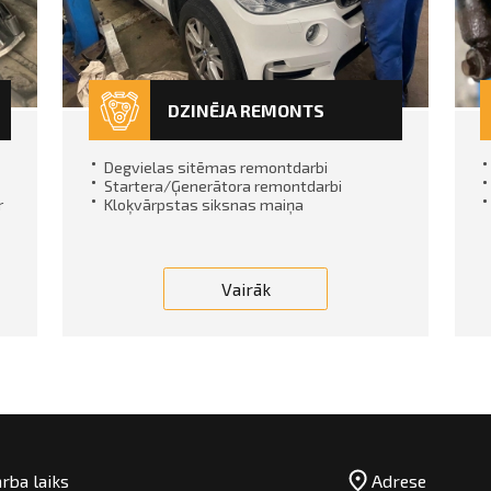
DZINĒJA REMONTS
Degvielas sitēmas remontdarbi
Startera/Ģenerātora remontdarbi
r
Kloķvārpstas siksnas maiņa
Vairāk
rba laiks
Adrese