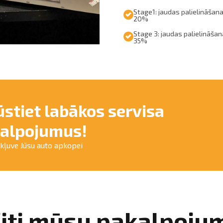
Stage1: jaudas palielināšana
20%
Stage 3: jaudas palielināšan
35%
ūstiet labākos servisa
alpojumus!
ekļuve Jūsu auto apkopei
iti mūsu pakalpoju