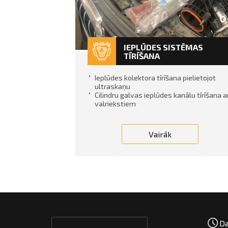
IEPLŪDES SISTĒMAS
TĪRĪŠANA
Ieplūdes kolektora tīrīšana pielietojot
ultraskaņu
Cilindru galvas ieplūdes kanālu tīrīšana a
valriekstiem
Vairāk
Da