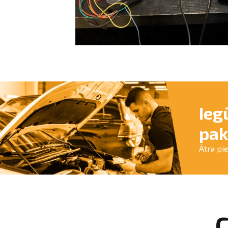
Ieg
pak
Ātra pi
C