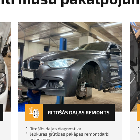
RITOŠĀS DAĻAS REMONTS
Ritošās daļas diagnostika
Jebkuras grūtības pakāpes remontdarbi
un apkope