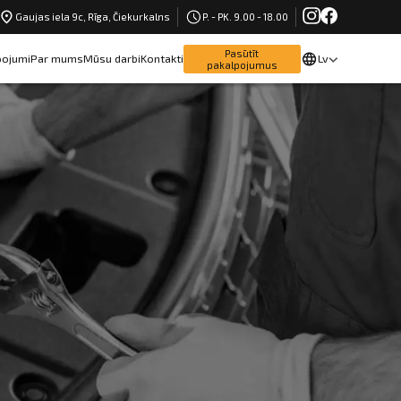
Gaujas iela 9c, Rīga, Čiekurkalns
P. - PK. 9.00 - 18.00
Pasūtīt
pojumi
Par mums
Mūsu darbi
Kontakti
Lv
pakalpojumus