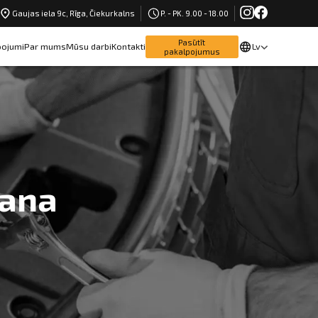
Gaujas iela 9c, Rīga, Čiekurkalns
P. - PK. 9.00 - 18.00
Pasūtīt
pojumi
Par mums
Mūsu darbi
Kontakti
Lv
pakalpojumus
šana