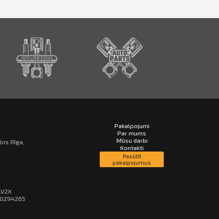
Pakalpojumi
Par mums
Mūsu darbi
alns Rīga,
Kontakti
Pasūtīt
pakalpojumus
LV2X
30294265