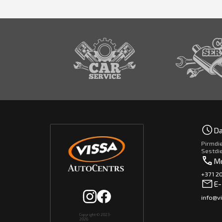
Da
Pirmdie
Sestdi
Mo
+371 
E-
info@vi
Copyright © 2023-
2026