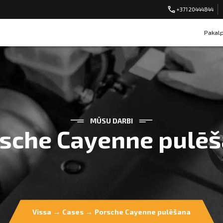
+371 20444844
Pakal
MŪSU DARBI
sche Cayenne pulē
Vissa
→
Cases
→
Porsche Cayenne pulēšana