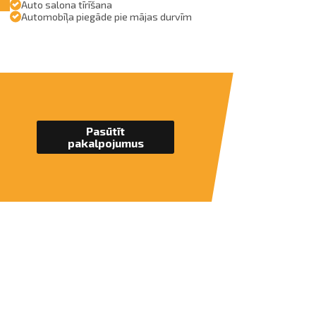
Auto salona tīrīšana
Automobīļa piegāde pie mājas durvīm
Pasūtīt
pakalpojumus