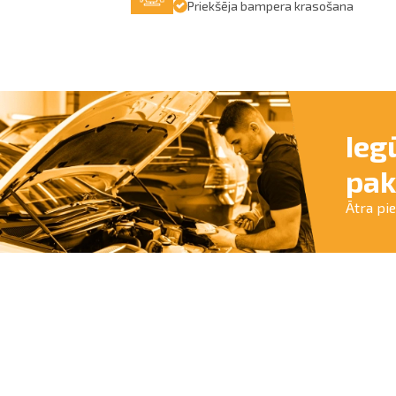
Priekšēja bampera krasošana
Ieg
pak
Ātra pi