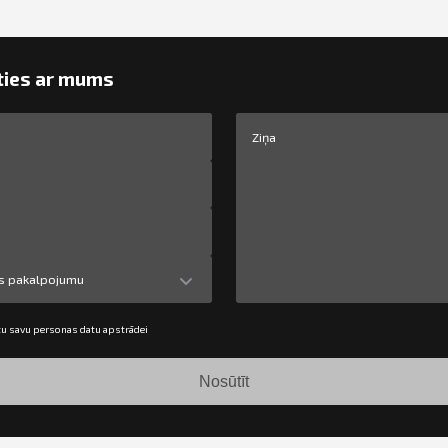
ties ar mums
ies pakalpojumu
tu savu personas datu apstrādei
Nosūtīt