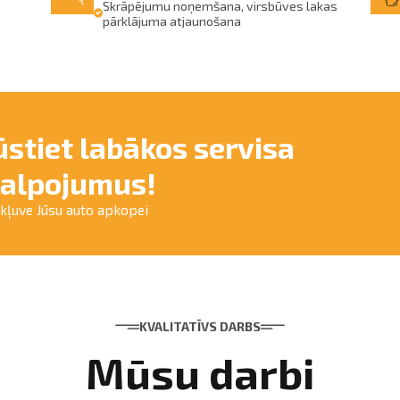
Skrāpējumu noņemšana, virsbūves lakas
pārklājuma atjaunošana
ūstiet labākos servisa
alpojumus!
ekļuve Jūsu auto apkopei
KVALITATĪVS DARBS
Mūsu darbi