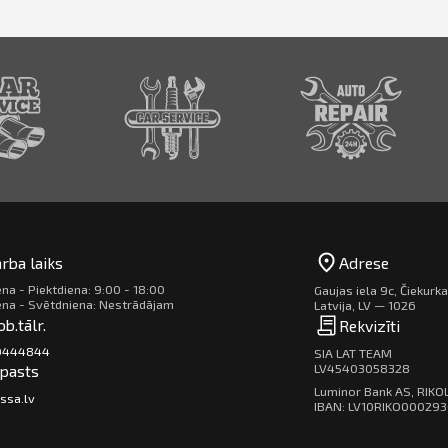
rba laiks
Adrese
na - Piektdiena: 9:00 - 18:00
Gaujas iela 9c, Čiekurk
ena - Svētdniena: Nestrādājam
Latvija, LV — 1026
b.tālr.
Rekvizīti
20444844
SIA LAT TEAM
LV45403058328
pasts
Luminor Bank AS, RIKO
ssa.lv
IBAN: LV10RIKO00029