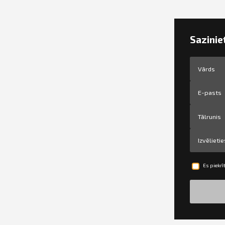
Sazinie
Izvēliet
Es piekrī