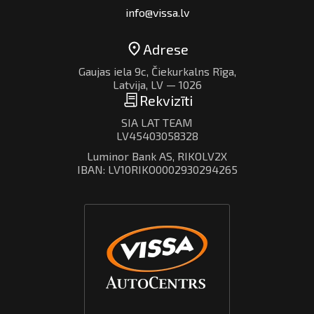
info@vissa.lv
Adrese
Gaujas iela 9c, Čiekurkalns Rīga,
Latvija, LV — 1026
Rekvizīti
SIA LAT TEAM
LV45403058328
Luminor Bank AS, RIKOLV2X
IBAN: LV10RIKO0002930294265