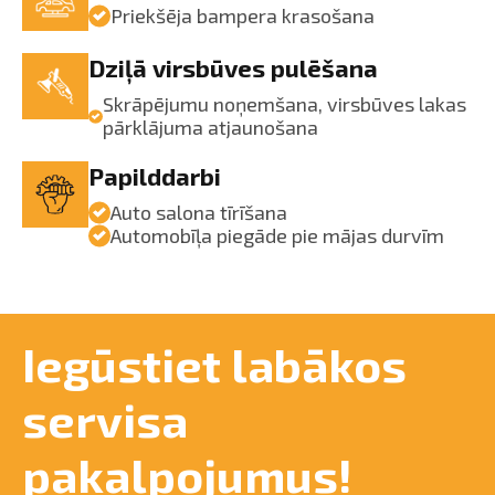
Priekšēja bampera krasošana
Dziļā virsbūves pulēšana
Skrāpējumu noņemšana, virsbūves lakas
pārklājuma atjaunošana
Papilddarbi
Auto salona tīrīšana
Automobīļa piegāde pie mājas durvīm
Iegūstiet labākos
servisa
pakalpojumus!