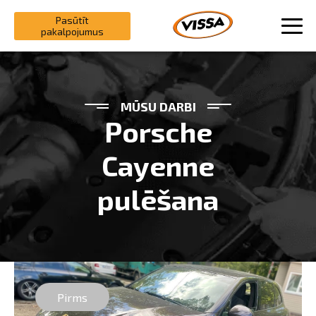
Pasūtīt
pakalpojumus
MŪSU DARBI
Porsche
Cayenne
pulēšana
Pirms